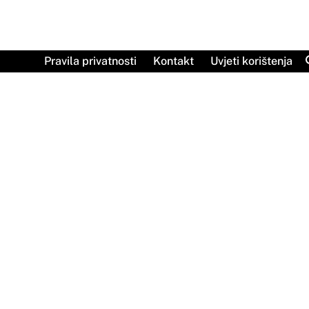
Skip
to
content
Pravila privatnosti
Kontakt
Uvjeti korištenja