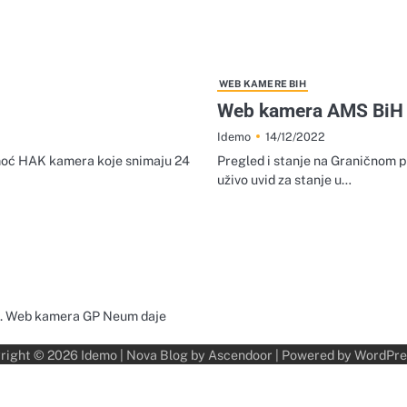
WEB KAMERE BIH
Web kamera AMS BiH 
14/12/2022
Idemo
pomoć HAK kamera koje snimaju 24
Pregled i stanje na Graničnom 
uživo uvid za stanje u…
II). Web kamera GP Neum daje
right © 2026
Idemo
| Nova Blog by
Ascendoor
| Powered by
WordPre