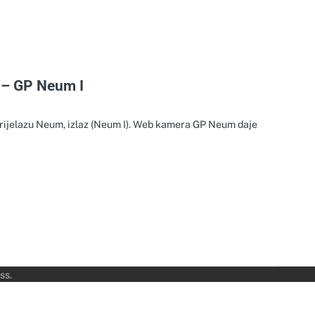
– GP Neum I
prijelazu Neum, izlaz (Neum I). Web kamera GP Neum daje
ss
.