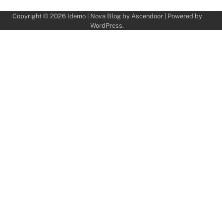
objava
Copyright © 2026
Idemo
| Nova Blog by
Ascendoor
| Powered by
WordPress
.