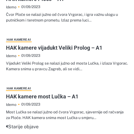
01/09/2023
Idemo
Čvor Ploče se nalazi južno od čvora Vrgorac, i igra važnu ulogu u
putničkom i teretnom prometu. Izlaz prema luci…
HAK KAMERE A1
HAK kamere vijadukt Veliki Prolog – A1
01/09/2023
Idemo
Vijadukt Veliki Prolog se nalazi južno od mosta Lučka, i izlaza Vrgorac.
Kamera snima u pravcu Zagreb, ali se vidi…
HAK KAMERE A1
HAK kamere most Lučka – A1
01/09/2023
Idemo
Most Lučka se nalazi južno od čvora Vrgorac, sjevernije od račvanja
za Ploče. HAK kamera snima most Lučka u smjeru…
Starije objave
Navigacija