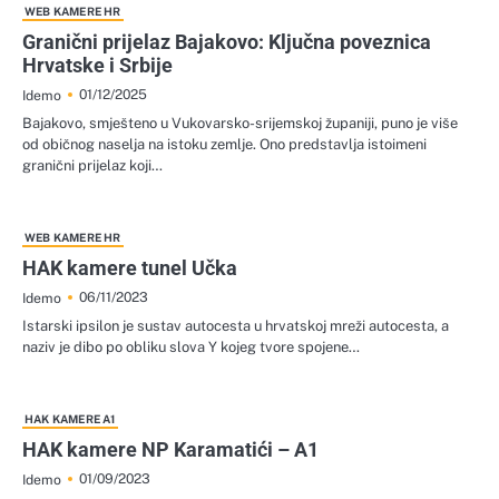
WEB KAMERE HR
Granični prijelaz Bajakovo: Ključna poveznica
Hrvatske i Srbije
01/12/2025
Idemo
Bajakovo, smješteno u Vukovarsko-srijemskoj županiji, puno je više
od običnog naselja na istoku zemlje. Ono predstavlja istoimeni
granični prijelaz koji…
WEB KAMERE HR
HAK kamere tunel Učka
06/11/2023
Idemo
Istarski ipsilon je sustav autocesta u hrvatskoj mreži autocesta, a
naziv je dibo po obliku slova Y kojeg tvore spojene…
HAK KAMERE A1
HAK kamere NP Karamatići – A1
01/09/2023
Idemo