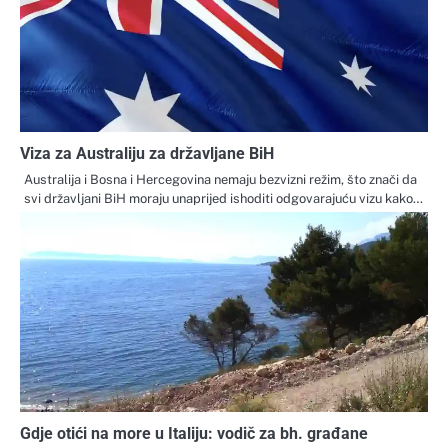
Viza za Australiju za državljane BiH
Australija i Bosna i Hercegovina nemaju bezvizni režim, što znači da
svi državljani BiH moraju unaprijed ishoditi odgovarajuću vizu kako…
Gdje otići na more u Italiju: vodič za bh. građane