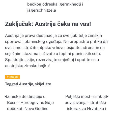
bečkog odreska, germknedli i
jägerschnitzela
Zaključak: Austrija čeka na vas!
Austrija je prava destinacija za sve ljubitelje zimskih
sportova i planinskog ugođaja. Ne propustite priliku da
ove zime istražite alpske vrhove, osjetite adrenalin na
snježnim stazama i uživate u toplini planinskih sela.
Spakirajte skije, rezervirajte smještaj i uputite se u
austrijsku zimsku bajku!
TURIZAM
Tagged
Austrija
,
skijalište
Zimske destinacije u
Pelješki most – simbol
Navigacija
Bosni i Hercegovini: Gdje
povezivanja i strateški
objava
dočekati Novu Godinu
iskorak za Hrvatsku i