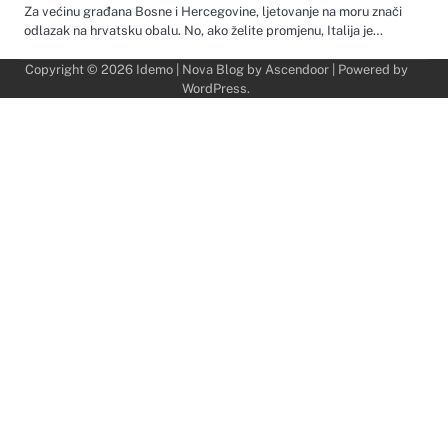
Za većinu građana Bosne i Hercegovine, ljetovanje na moru znači
odlazak na hrvatsku obalu. No, ako želite promjenu, Italija je…
Copyright © 2026
Idemo
| Nova Blog by
Ascendoor
| Powered by
WordPress
.