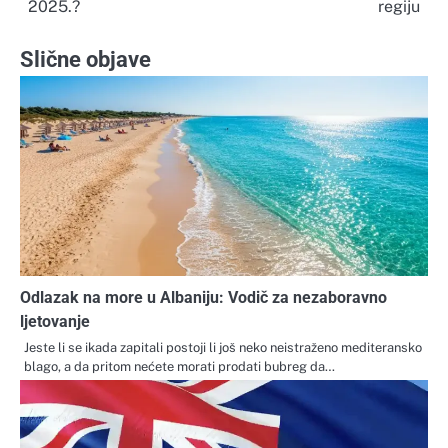
2025.?
regiju
Slične objave
Odlazak na more u Albaniju: Vodič za nezaboravno
ljetovanje
Jeste li se ikada zapitali postoji li još neko neistraženo mediteransko
blago, a da pritom nećete morati prodati bubreg da…