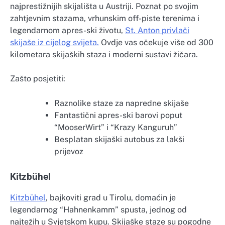
najprestižnijih skijališta u Austriji. Poznat po svojim
zahtjevnim stazama, vrhunskim off-piste terenima i
legendarnom apres-ski životu,
St. Anton privlači
skijaše iz cijelog svijeta.
Ovdje vas očekuje više od 300
kilometara skijaških staza i moderni sustavi žičara.
Zašto posjetiti:
Raznolike staze za napredne skijaše
Fantastični apres-ski barovi poput
“MooserWirt” i “Krazy Kanguruh”
Besplatan skijaški autobus za lakši
prijevoz
Kitzbühel
Kitzbühel
, bajkoviti grad u Tirolu, domaćin je
legendarnog “Hahnenkamm” spusta, jednog od
najtežih u Svjetskom kupu. Skijaške staze su pogodne