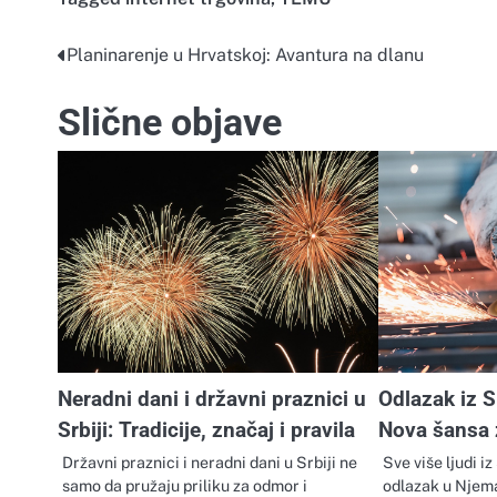
Planinarenje u Hrvatskoj: Avantura na dlanu
Navigacija
objava
Slične objave
Neradni dani i državni praznici u
Odlazak iz S
Srbiji: Tradicije, značaj i pravila
Nova šansa z
Državni praznici i neradni dani u Srbiji ne
Sve više ljudi i
samo da pružaju priliku za odmor i
odlazak u Njema