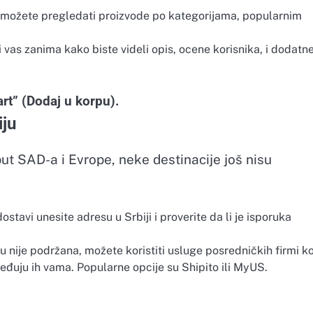
i možete pregledati proizvode po kategorijama, popularnim
i vas zanima kako biste videli opis, ocene korisnika, i dodatn
rt” (Dodaj u korpu).
iju
t SAD-a i Evrope, neke destinacije još nisu
stavi unesite adresu u Srbiji i proverite da li je isporuka
u nije podržana, možete koristiti usluge posredničkih firmi k
đuju ih vama. Popularne opcije su Shipito ili MyUS.