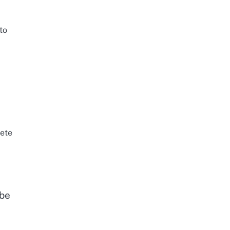
to
ćete
žbe