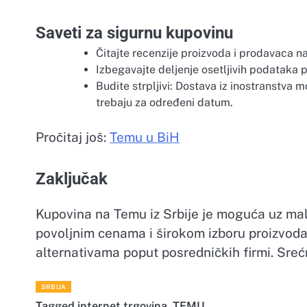
Saveti za sigurnu kupovinu
Čitajte recenzije proizvoda i prodavaca na
Izbegavajte deljenje osetljivih podataka p
Budite strpljivi: Dostava iz inostranstva 
trebaju za određeni datum.
Pročitaj još:
Temu u BiH
Zaključak
Kupovina na Temu iz Srbije je moguća uz malo
povoljnim cenama i širokom izboru proizvoda
alternativama poput posredničkih firmi. Sre
SRBIJA
Tagged
internet trgovina
,
TEMU