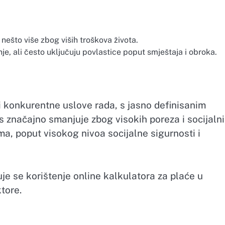
ešto više zbog viših troškova života.
e, ali često uključuju povlastice poput smještaja i obroka.
 i konkurentne uslove rada, s jasno definisanim
 značajno smanjuje zbog visokih poreza i socijaln
ma, poput visokog nivoa socijalne sigurnosti i
e se korištenje online kalkulatora za plaće u
ktore.