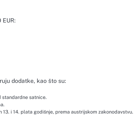
0 EUR:
uju dodatke, kao što su:
d standardne satnice.
ma.
h 13. i 14. plata godišnje, prema austrijskom zakonodavstvu.