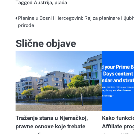
Tagged
Austrija
,
plaća
Planine u Bosni i Hercegovini: Raj za planinare i ljubi
Navigacija
prirode
objava
Slične objave
Traženje stana u Njemačkoj,
Kako funkci
pravne osnove koje trebate
Affiliate pr