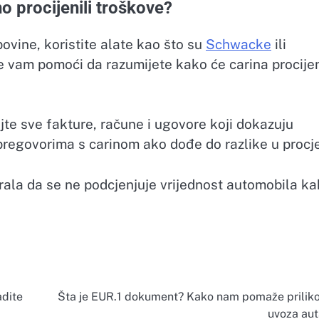
o procijenili troškove?
ovine, koristite alate kao što su
Schwacke
ili
će vam pomoći da razumijete kako će carina procijen
te sve fakture, račune i ugovore koji dokazuju
pregovorima s carinom ako dođe do razlike u procje
rala da se ne podcjenjuje vrijednost automobila k
adite
Šta je EUR.1 dokument? Kako nam pomaže prilik
uvoza aut