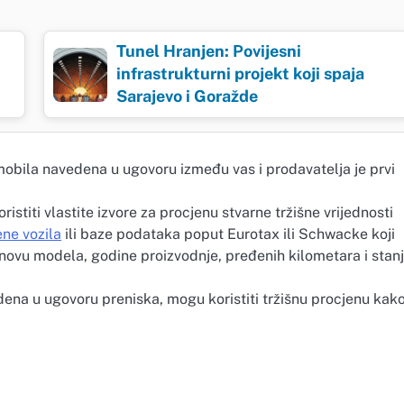
Tunel Hranjen: Povijesni
infrastrukturni projekt koji spaja
Sarajevo i Goražde
bila navedena u ugovoru između vas i prodavatelja je prvi
ristiti vlastite izvore za procjenu stvarne tržišne vrijednosti
ene vozila
ili baze podataka poput Eurotax ili Schwacke koji
osnovu modela, godine proizvodnje, pređenih kilometara i stan
dena u ugovoru preniska, mogu koristiti tržišnu procjenu kako