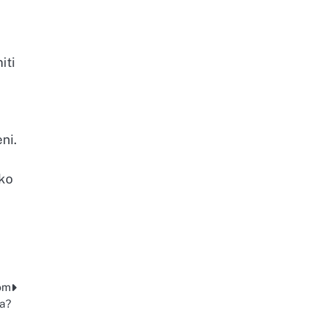
iti
ni.
ako
om
a?