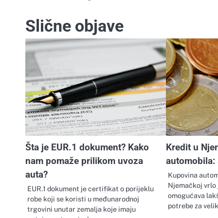
objava
Slične objave
Šta je EUR.1 dokument? Kako
Kredit u Nj
nam pomaže prilikom uvoza
automobila: 
auta?
Kupovina autom
Njemačkoj vrlo 
EUR.1 dokument je certifikat o porijeklu
omogućava lakš
robe koji se koristi u međunarodnoj
potrebe za vel
trgovini unutar zemalja koje imaju