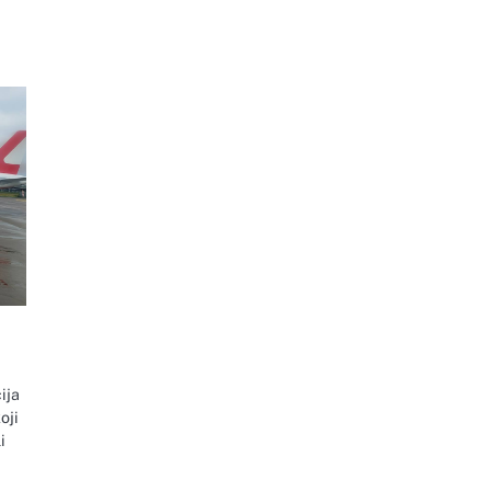
ija
oji
i