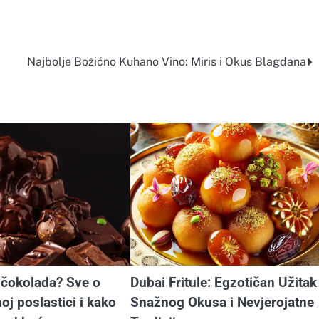
Najbolje Božićno Kuhano Vino: Miris i Okus Blagdana
 čokolada? Sve o
Dubai Fritule: Egzotičan Užitak
oj poslastici i kako
Snažnog Okusa i Nevjerojatne