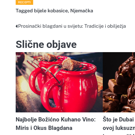
RECEPTI
Tagged
bijele kobasice
,
Njemačka
Prosinački blagdani u svijetu: Tradicije i obilježja
Navigacija
objava
Slične objave
Najbolje Božićno Kuhano Vino:
Što je Dubai
Miris i Okus Blagdana
ovoj luksuzn