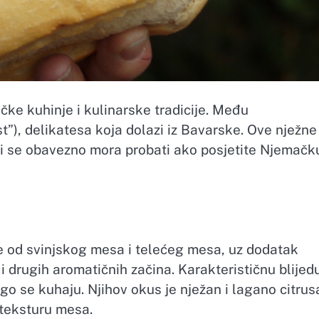
ke kuhinje i kulinarske tradicije. Među
”), delikatesa koja dolazi iz Bavarske. Ove nježne 
ji se obavezno mora probati ako posjetite Njemačk
ne od svinjskog mesa i telećeg mesa, uz dodatak
 i drugih aromatičnih začina. Karakterističnu blijed
go se kuhaju. Njihov okus je nježan i lagano citrus
 teksturu mesa.