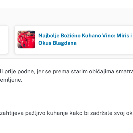
Najbolje Božićno Kuhano Vino: Miris i
Okus Blagdana
ili prije podne, jer se prema starim običajima smatr
remljene.
 zahtijeva pažljivo kuhanje kako bi zadržale svoj o