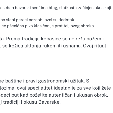
oseban bavarski senf ima blag, slatkasto-začinjen okus koji
no slani pereci nezaobilazni su dodatak.
će pšenično pivo klasičan je pratitelj ovog obroka.
a. Prema tradiciji, kobasice se ne režu nožem i
 se kožica uklanja rukom ili usnama. Ovaj ritual
e baštine i pravi gastronomski užitak. S
zima, ovaj specijalitet idealan je za sve koji žele
deći put kad poželite autentičan i ukusan obrok,
j tradiciji i okusu Bavarske.