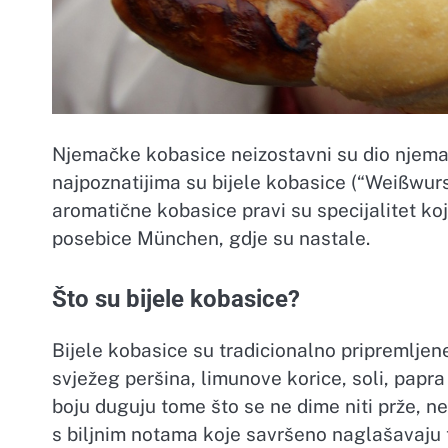
Njemačke kobasice neizostavni su dio njemač
najpoznatijima su bijele kobasice (“Weißwurst
aromatične kobasice pravi su specijalitet ko
posebice München, gdje su nastale.
Što su bijele kobasice?
Bijele kobasice su tradicionalno pripremlje
svježeg peršina, limunove korice, soli, papra
boju duguju tome što se ne dime niti prže, ne
s biljnim notama koje savršeno naglašavaju