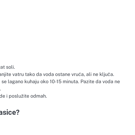
at soli.
njite vatru tako da voda ostane vruća, ali ne ključa.
a se lagano kuhaju oko 10-15 minuta. Pazite da voda ne
.
ode i poslužite odmah.
basice?