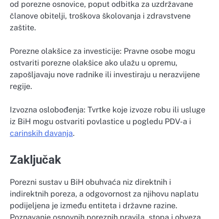
od porezne osnovice, poput odbitka za uzdržavane
članove obitelji, troškova školovanja i zdravstvene
zaštite.
Porezne olakšice za investicije: Pravne osobe mogu
ostvariti porezne olakšice ako ulažu u opremu,
zapošljavaju nove radnike ili investiraju u nerazvijene
regije.
Izvozna oslobođenja: Tvrtke koje izvoze robu ili usluge
iz BiH mogu ostvariti povlastice u pogledu PDV-a i
carinskih davanja
.
Zaključak
Porezni sustav u BiH obuhvaća niz direktnih i
indirektnih poreza, a odgovornost za njihovu naplatu
podijeljena je između entiteta i državne razine.
Poznavanje osnovnih poreznih pravila, stopa i obveza