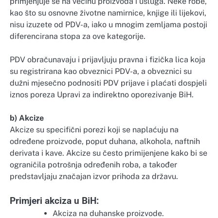
primjenjuje se na većinu proizvoda i usluga. Neke robe,
kao što su osnovne životne namirnice, knjige ili lijekovi,
nisu izuzete od PDV-a, iako u mnogim zemljama postoji
diferencirana stopa za ove kategorije.
PDV obračunavaju i prijavljuju pravna i fizička lica koja
su registrirana kao obveznici PDV-a, a obveznici su
dužni mjesečno podnositi PDV prijave i plaćati dospjeli
iznos poreza Upravi za indirektno oporezivanje BiH.
b) Akcize
Akcize su specifični porezi koji se naplaćuju na
određene proizvode, poput duhana, alkohola, naftnih
derivata i kave. Akcize su često primijenjene kako bi se
ograničila potrošnja određenih roba, a također
predstavljaju značajan izvor prihoda za državu.
Primjeri akciza u BiH:
Akciza na duhanske proizvode.