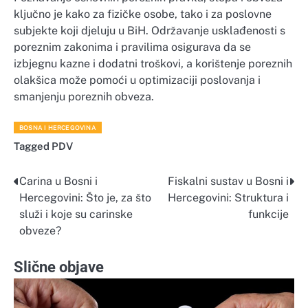
ključno je kako za fizičke osobe, tako i za poslovne
subjekte koji djeluju u BiH. Održavanje usklađenosti s
poreznim zakonima i pravilima osigurava da se
izbjegnu kazne i dodatni troškovi, a korištenje poreznih
olakšica može pomoći u optimizaciji poslovanja i
smanjenju poreznih obveza.
BOSNA I HERCEGOVINA
Tagged
PDV
Carina u Bosni i
Fiskalni sustav u Bosni i
Navigacija
Hercegovini: Što je, za što
Hercegovini: Struktura i
objava
služi i koje su carinske
funkcije
obveze?
Slične objave