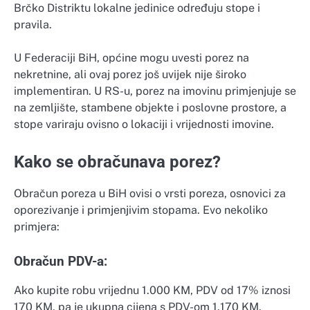
Brčko Distriktu lokalne jedinice određuju stope i
pravila.
U Federaciji BiH, općine mogu uvesti porez na
nekretnine, ali ovaj porez još uvijek nije široko
implementiran. U RS-u, porez na imovinu primjenjuje se
na zemljište, stambene objekte i poslovne prostore, a
stope variraju ovisno o lokaciji i vrijednosti imovine.
Kako se obračunava porez?
Obračun poreza u BiH ovisi o vrsti poreza, osnovici za
oporezivanje i primjenjivim stopama. Evo nekoliko
primjera:
Obračun PDV-a:
Ako kupite robu vrijednu 1.000 KM, PDV od 17% iznosi
170 KM, pa je ukupna cijena s PDV-om 1.170 KM.