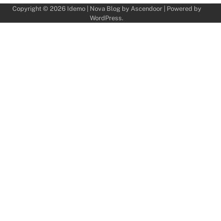
Copyright © 2026
Idemo
| Nova Blog by
Ascendoor
| Powered by
WordPress
.