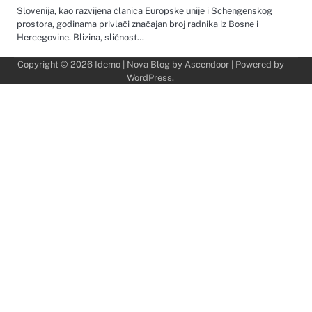
Slovenija, kao razvijena članica Europske unije i Schengenskog
prostora, godinama privlači značajan broj radnika iz Bosne i
Hercegovine. Blizina, sličnost…
Copyright © 2026
Idemo
| Nova Blog by
Ascendoor
| Powered by
WordPress
.