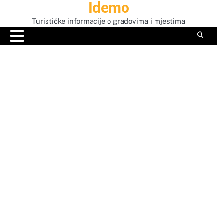
Idemo
Skip
to
Turističke informacije o gradovima i mjestima
content