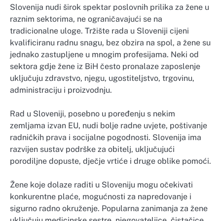
Slovenija nudi širok spektar poslovnih prilika za žene u
raznim sektorima, ne ograničavajući se na
tradicionalne uloge. Tržište rada u Sloveniji cijeni
kvalificiranu radnu snagu, bez obzira na spol, a žene su
jednako zastupljene u mnogim profesijama. Neki od
sektora gdje žene iz BiH često pronalaze zaposlenje
uključuju zdravstvo, njegu, ugostiteljstvo, trgovinu,
administraciju i proizvodnju.
Rad u Sloveniji, posebno u poređenju s nekim
zemljama izvan EU, nudi bolje radne uvjete, poštivanje
radničkih prava i socijalne pogodnosti. Slovenija ima
razvijen sustav podrške za obitelj, uključujući
porodiljne dopuste, dječje vrtiće i druge oblike pomoći.
Žene koje dolaze raditi u Sloveniju mogu očekivati
konkurentne plaće, mogućnosti za napredovanje i
sigurno radno okruženje. Popularna zanimanja za žene
uključuju medicinske sestre, njegovateljice, čistačice,