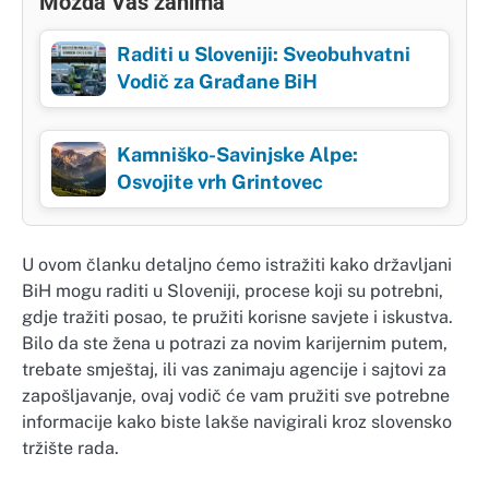
Možda Vas zanima
Raditi u Sloveniji: Sveobuhvatni
Vodič za Građane BiH
Kamniško-Savinjske Alpe:
Osvojite vrh Grintovec
U ovom članku detaljno ćemo istražiti kako državljani
BiH mogu raditi u Sloveniji, procese koji su potrebni,
gdje tražiti posao, te pružiti korisne savjete i iskustva.
Bilo da ste žena u potrazi za novim karijernim putem,
trebate smještaj, ili vas zanimaju agencije i sajtovi za
zapošljavanje, ovaj vodič će vam pružiti sve potrebne
informacije kako biste lakše navigirali kroz slovensko
tržište rada.