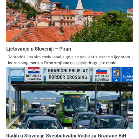
Ljetovanje u Sloveniji – Piran
Dobrodošli na slovensku obalu, gdje se povijest susreće s ljepotom
Jadranskog mora, a Piran stoji kao najsjajniji dragulj te obale.…
Raditi u Sloveniji: Sveobuhvatni Vodič za Građane BiH