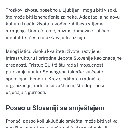
Troškovi života, posebno u Ljubljani, mogu biti visoki,
što može biti iznenađenje za neke. Adaptacija na novu
kulturu i način života također zahtijeva vrijeme i
strpljenje. Unatoč tome, blizina domovine i sličan
mentalitet često olakšavaju tranziciju.
Mnogi ističu visoku kvalitetu života, razvijenu
infrastrukturu i prirodne ljepote Slovenije kao značajne
prednosti. Pristup EU tržištu rada i mogućnost
putovanja unutar Schengena također su često
spominjani benefiti. Kroz sindikate i radničke
organizacije, radnici su zaštićeni, što doprinosi
osjećaju sigurnosti.
Posao u Sloveniji sa smještajem
Pronaći posao koji uključuje smještaj može biti velika
olakšica, pogotovo u početnoj fazi preseljenja. S