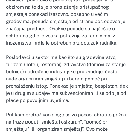
obzirom na to da je pronalaženje pristupačnog
smještaja ponekad izazovno, posebno u većim
gradovima, ponuda smještaja od strane poslodavca je
značajna prednost. Ovakve ponude su najčešće u
sektorima gdje je velika potražnja za radnicima iz
inozemstva i gdje je potreban brz dolazak radnika.
Poslodavci u sektorima kao što su građevinarstvo,
turizam (hoteli, restorani), zdravstvo (domovi za starije,
bolnice) i određene industrijske proizvodnje, često
nude organiziran smještaj ili barem pomoć pri
pronalaženju istog. Ponekad je smještaj besplatan, dok
je u drugim slučajevima subvencioniran ili se odbija od
plaće po povoljnim uvjetima.
Prilikom pretraživanja oglasa za posao, obratite pažnju
na fraze poput “smještaj osiguran”, “pomoć pri
smještaju” ili “organiziran smještaj”. Ovo može