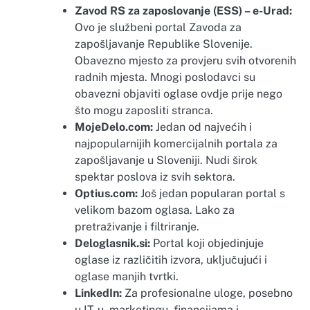
Zavod RS za zaposlovanje (ESS) – e-Urad:
Ovo je službeni portal Zavoda za
zapošljavanje Republike Slovenije.
Obavezno mjesto za provjeru svih otvorenih
radnih mjesta. Mnogi poslodavci su
obavezni objaviti oglase ovdje prije nego
što mogu zaposliti stranca.
MojeDelo.com:
Jedan od najvećih i
najpopularnijih komercijalnih portala za
zapošljavanje u Sloveniji. Nudi širok
spektar poslova iz svih sektora.
Optius.com:
Još jedan popularan portal s
velikom bazom oglasa. Lako za
pretraživanje i filtriranje.
Deloglasnik.si:
Portal koji objedinjuje
oglase iz različitih izvora, uključujući i
oglase manjih tvrtki.
LinkedIn:
Za profesionalne uloge, posebno
u IT-u, marketingu, financijama i