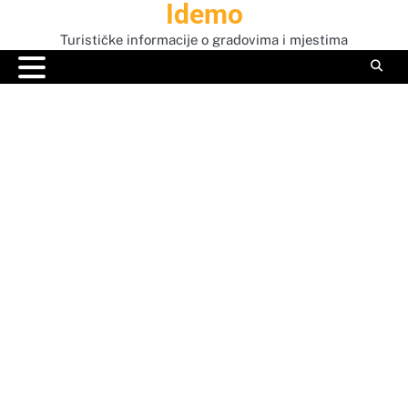
Idemo
Skip
to
Turističke informacije o gradovima i mjestima
content