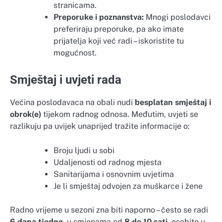
stranicama.
Preporuke i poznanstva:
Mnogi poslodavci
preferiraju preporuke, pa ako imate
prijatelja koji već radi – iskoristite tu
mogućnost.
Smještaj i uvjeti rada
Većina poslodavaca na obali nudi
besplatan smještaj i
obrok(e)
tijekom radnog odnosa. Međutim, uvjeti se
razlikuju pa uvijek unaprijed tražite informacije o:
Broju ljudi u sobi
Udaljenosti od radnog mjesta
Sanitarijama i osnovnim uvjetima
Je li smještaj odvojen za muškarce i žene
Radno vrijeme u sezoni zna biti naporno – često se radi
6 dana tjedno
, u smjenama od
8 do 10 sati
, osobito u