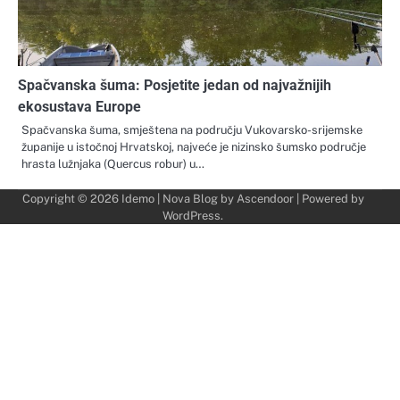
Spačvanska šuma: Posjetite jedan od najvažnijih
ekosustava Europe
Spačvanska šuma, smještena na području Vukovarsko-srijemske
županije u istočnoj Hrvatskoj, najveće je nizinsko šumsko područje
hrasta lužnjaka (Quercus robur) u…
Copyright © 2026
Idemo
| Nova Blog by
Ascendoor
| Powered by
WordPress
.