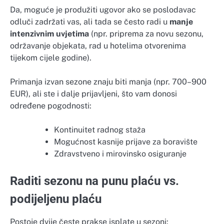
Da, moguće je produžiti ugovor ako se poslodavac
odluči zadržati vas, ali tada se često radi u
manje
intenzivnim uvjetima
(npr. priprema za novu sezonu,
održavanje objekata, rad u hotelima otvorenima
tijekom cijele godine).
Primanja izvan sezone znaju biti manja (npr. 700–900
EUR), ali ste i dalje prijavljeni, što vam donosi
određene pogodnosti:
Kontinuitet radnog staža
Mogućnost kasnije prijave za boravište
Zdravstveno i mirovinsko osiguranje
Raditi sezonu na punu plaću vs.
podijeljenu plaću
Postoje dvije česte prakse isplate u sezoni: