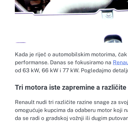
Kada je riječ o automobilskim motorima, čak 
performanse. Danas se fokusiramo na
Renau
od 63 kW, 66 kW i 77 kW. Pogledajmo detaljnij
Tri motora iste zapremine a različit
Renault nudi tri različite razine snage za svo
omogućuje kupcima da odaberu motor koji na
da se radi o gradskoj vožnji ili dugim putov