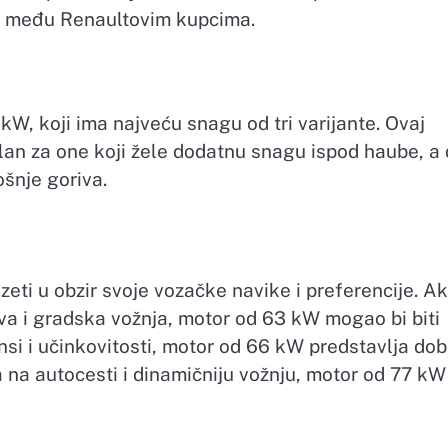
om među Renaultovim kupcima.
kW, koji ima najveću snagu od tri varijante. Ovaj
ealan za one koji žele dodatnu snagu ispod haube, a
šnje goriva.
zeti u obzir svoje vozačke navike i preferencije. A
va i gradska vožnja, motor od 63 kW mogao bi biti
nsi i učinkovitosti, motor od 66 kW predstavlja dob
a na autocesti i dinamičniju vožnju, motor od 77 kW