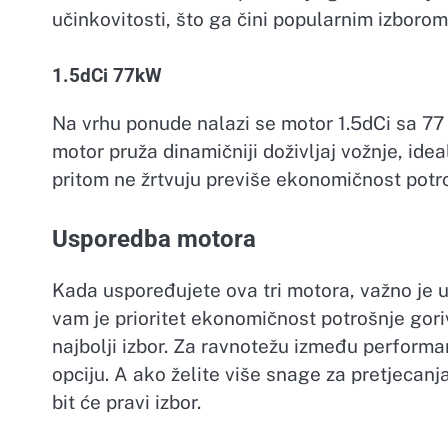
učinkovitosti, što ga čini popularnim izbor
1.5dCi 77kW
Na vrhu ponude nalazi se motor 1.5dCi sa 77 
motor pruža dinamičniji doživljaj vožnje, id
pritom ne žrtvuju previše ekonomičnost potro
Usporedba motora
Kada uspoređujete ova tri motora, važno je u
vam je prioritet ekonomičnost potrošnje gori
najbolji izbor. Za ravnotežu između performa
opciju. A ako želite više snage za pretjecanj
bit će pravi izbor.