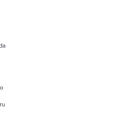
 da
ko
ru