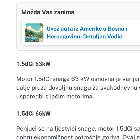
Možda Vas zanima
Uvoz auta iz Amerike u Bosnu i
Hercegovinu: Detaljan Vodič
1.5dCi 63kW
Motor 1.5dCi snage 63 kW osnovna je varijant
dalje pruža dovoljnu snagu za svakodnevnu vo
usporedbi s jačim motorima.
1.5dCi 66kW
Penjući se na ljestvici snage, motor 1.5dCi 
dobru ekonomičnost potrošnje goriva. Ovaj m