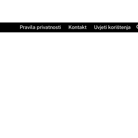
Skip
to
content
Pravila privatnosti
Kontakt
Uvjeti korištenja