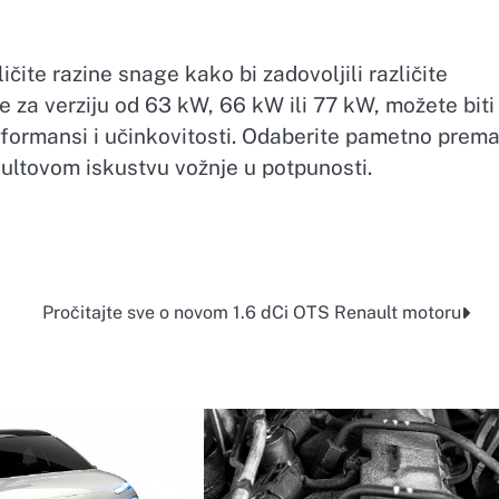
čite razine snage kako bi zadovoljili različite
se za verziju od 63 kW, 66 kW ili 77 kW, možete biti
rformansi i učinkovitosti. Odaberite pametno prem
ultovom iskustvu vožnje u potpunosti.
Pročitajte sve o novom 1.6 dCi OTS Renault motoru