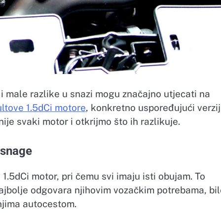
i male razlike u snazi mogu značajno utjecati na
ltove 1.5dCi motore
, konkretno uspoređujući verzi
e svaki motor i otkrijmo što ih razlikuje.
e snage
j 1.5dCi motor, pri čemu svi imaju isti obujam. To
jbolje odgovara njihovim vozačkim potrebama, bil
anjima autocestom.