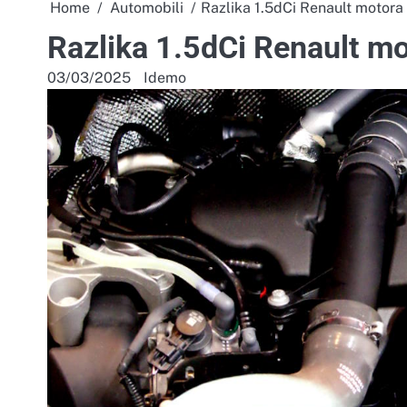
Home
Automobili
Razlika 1.5dCi Renault moto
Razlika 1.5dCi Renault 
03/03/2025
Idemo