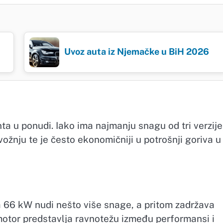
Uvoz auta iz Njemačke u BiH 2026
a u ponudi. Iako ima najmanju snagu od tri verzije,
žnju te je često ekonomičniji u potrošnji goriva u
sa 66 kW nudi nešto više snage, a pritom zadržava
otor predstavlja ravnotežu između performansi i