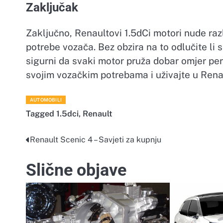
Zaključak
Zaključno, Renaultovi 1.5dCi motori nude razli
potrebe vozača. Bez obzira na to odlučite li 
sigurni da svaki motor pruža dobar omjer pe
svojim vozačkim potrebama i uživajte u Rena
AUTOMOBILI
Tagged
1.5dci
,
Renault
Renault Scenic 4 – Savjeti za kupnju
Navigacija
objava
Slične objave