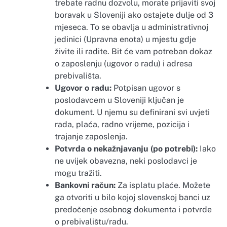
trebate radnu dozvolu, morate prijaviti svoj
boravak u Sloveniji ako ostajete dulje od 3
mjeseca. To se obavlja u administrativnoj
jedinici (Upravna enota) u mjestu gdje
živite ili radite. Bit će vam potreban dokaz
o zaposlenju (ugovor o radu) i adresa
prebivališta.
Ugovor o radu:
Potpisan ugovor s
poslodavcem u Sloveniji ključan je
dokument. U njemu su definirani svi uvjeti
rada, plaća, radno vrijeme, pozicija i
trajanje zaposlenja.
Potvrda o nekažnjavanju (po potrebi):
Iako
ne uvijek obavezna, neki poslodavci je
mogu tražiti.
Bankovni račun:
Za isplatu plaće. Možete
ga otvoriti u bilo kojoj slovenskoj banci uz
predočenje osobnog dokumenta i potvrde
o prebivalištu/radu.