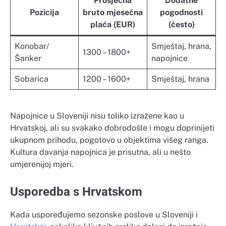
Prosječna
Dodatne
Pozicija
bruto mjesečna
pogodnosti
plaća (EUR)
(često)
Konobar/
Smještaj, hrana,
1300 – 1800+
Šanker
napojnice
Sobarica
1200 – 1600+
Smještaj, hrana
Napojnice u Sloveniji nisu toliko izražene kao u
Hrvatskoj, ali su svakako dobrodošle i mogu doprinijeti
ukupnom prihodu, pogotovo u objektima višeg ranga.
Kultura davanja napojnica je prisutna, ali u nešto
umjerenijoj mjeri.
Usporedba s Hrvatskom
Kada uspoređujemo sezonske poslove u Sloveniji i