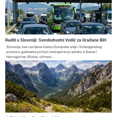
Raditi u Sloveniji: Sveobuhvatni Vodič za Građane BiH
Slovenija, kao razvijena članica Europske unije i Schengenskog
prostora, godinama privlači značajan broj radnika iz Bosne i
Hercegovine. Blizina, sličnost…