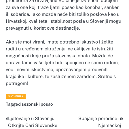
procedura za državljane EU čine je izvrsnom opcijom
za sve one koji traže ljetni posao kao konobar, šanker
ili sobarica. Iako možda neće biti toliko poslova kao u
Hrvatskoj, kvaliteta i stabilnost posla u Sloveniji mogu
prevagnuti u korist ove destinacije.
Ako ste motivirani, imate potrebno iskustvo i želite
raditi u uređenom okruženju, ne oklijevajte istražiti
mogućnosti koje pruža slovenska obala. Možda će
upravo tamo vaše ljeto biti ispunjeno ne samo radom,
već i novim iskustvima, upoznavanjem predivnih
krajolika i kulture, te zasluženom zaradom. Sretno s
potragom!
SLOVENIJA
Tagged
sezonski posao
Ljetovanje u Sloveniji:
Spajanje porodice u
Navigacija
Otkrijte Čari Slovenske
Njemačkoj