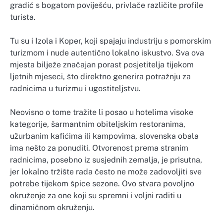
gradić s bogatom poviješću, privlače različite profile
turista.
Tu su i Izola i Koper, koji spajaju industriju s pomorskim
turizmom i nude autentično lokalno iskustvo. Sva ova
mjesta bilježe značajan porast posjetitelja tijekom
ljetnih mjeseci, što direktno generira potražnju za
radnicima u turizmu i ugostiteljstvu.
Neovisno o tome tražite li posao u hotelima visoke
kategorije, šarmantnim obiteljskim restoranima,
užurbanim kafićima ili kampovima, slovenska obala
ima nešto za ponuditi. Otvorenost prema stranim
radnicima, posebno iz susjednih zemalja, je prisutna,
jer lokalno tržište rada često ne može zadovoljiti sve
potrebe tijekom špice sezone. Ovo stvara povoljno
okruženje za one koji su spremni i voljni raditi u
dinamičnom okruženju.