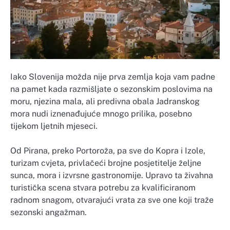
Iako Slovenija možda nije prva zemlja koja vam padne
na pamet kada razmišljate o sezonskim poslovima na
moru, njezina mala, ali predivna obala Jadranskog
mora nudi iznenađujuće mnogo prilika, posebno
tijekom ljetnih mjeseci.
Od Pirana, preko Portoroža, pa sve do Kopra i Izole,
turizam cvjeta, privlačeći brojne posjetitelje željne
sunca, mora i izvrsne gastronomije. Upravo ta živahna
turistička scena stvara potrebu za kvalificiranom
radnom snagom, otvarajući vrata za sve one koji traže
sezonski angažman.