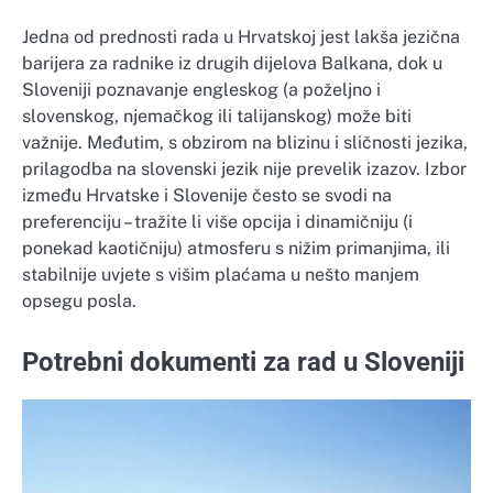
Jedna od prednosti rada u Hrvatskoj jest lakša jezična
barijera za radnike iz drugih dijelova Balkana, dok u
Sloveniji poznavanje engleskog (a poželjno i
slovenskog, njemačkog ili talijanskog) može biti
važnije. Međutim, s obzirom na blizinu i sličnosti jezika,
prilagodba na slovenski jezik nije prevelik izazov. Izbor
između Hrvatske i Slovenije često se svodi na
preferenciju – tražite li više opcija i dinamičniju (i
ponekad kaotičniju) atmosferu s nižim primanjima, ili
stabilnije uvjete s višim plaćama u nešto manjem
opsegu posla.
Potrebni dokumenti za rad u Sloveniji