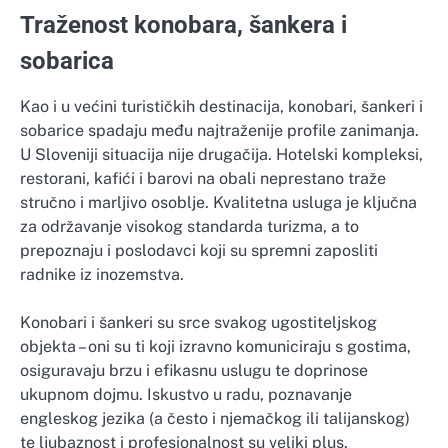
Traženost konobara, šankera i
sobarica
Kao i u većini turističkih destinacija, konobari, šankeri i
sobarice spadaju među najtraženije profile zanimanja.
U Sloveniji situacija nije drugačija. Hotelski kompleksi,
restorani, kafići i barovi na obali neprestano traže
stručno i marljivo osoblje. Kvalitetna usluga je ključna
za održavanje visokog standarda turizma, a to
prepoznaju i poslodavci koji su spremni zaposliti
radnike iz inozemstva.
Konobari i šankeri su srce svakog ugostiteljskog
objekta – oni su ti koji izravno komuniciraju s gostima,
osiguravaju brzu i efikasnu uslugu te doprinose
ukupnom dojmu. Iskustvo u radu, poznavanje
engleskog jezika (a često i njemačkog ili talijanskog)
te ljubaznost i profesionalnost su veliki plus.