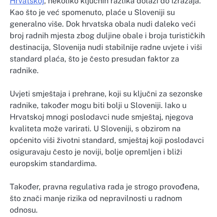
Hrvatskoj
, nekoliko ključnih razlika dolazi do izražaja.
Kao što je već spomenuto, plaće u Sloveniji su
generalno više. Dok hrvatska obala nudi daleko veći
broj radnih mjesta zbog duljine obale i broja turističkih
destinacija, Slovenija nudi stabilnije radne uvjete i viši
standard plaća, što je često presudan faktor za
radnike.
Uvjeti smještaja i prehrane, koji su ključni za sezonske
radnike, također mogu biti bolji u Sloveniji. Iako u
Hrvatskoj mnogi poslodavci nude smještaj, njegova
kvaliteta može varirati. U Sloveniji, s obzirom na
općenito viši životni standard, smještaj koji poslodavci
osiguravaju često je noviji, bolje opremljen i bliži
europskim standardima.
Također, pravna regulativa rada je strogo provođena,
što znači manje rizika od nepravilnosti u radnom
odnosu.