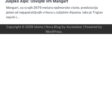
Julijske Alpe: Osvojite vrh Mangart
Mangart, sa svojih 2679 metara nadmorske visine, predstavlja
jedan od najupečatljivijih vrhova u Julijskim Alpama. Iako je Triglav
najviši i…
Copyright © 2026
Idemo
| Nova Blog by
Ascendoor
| Powered by
WordPress
.