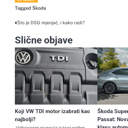
AUTOMOBILI
Tagged
Škoda
Što je DSG mjenjač, i kako radi?
Navigacija
objava
Slične objave
Koji VW TDI motor izabrati kao
Škoda Supe
najbolji?
Passat: Nova
klasu autom
Volkswagen grupacija je kroz godine