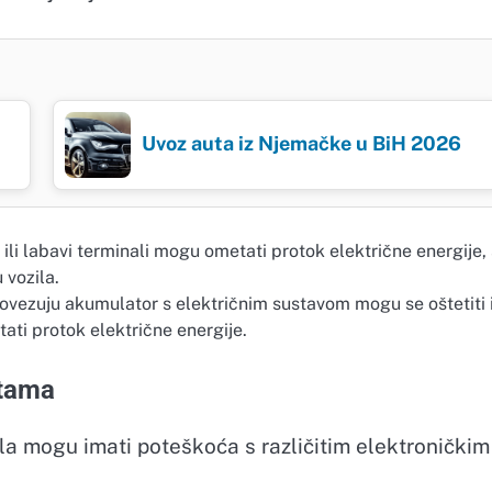
Uvoz auta iz Njemačke u BiH 2026
a ili labavi terminali mogu ometati protok električne energije,
 vozila.
 povezuju akumulator s električnim sustavom mogu se oštetiti i
ati protok električne energije.
ntama
a mogu imati poteškoća s različitim elektroničkim