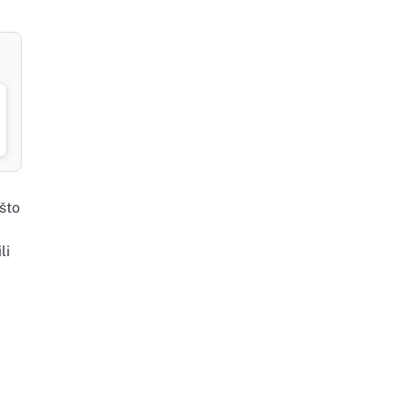
 što
li