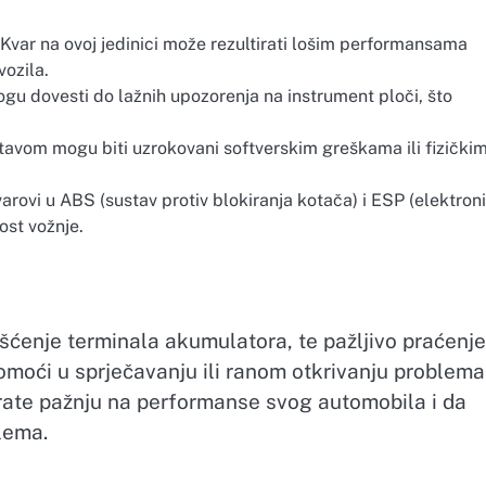
 Kvar na ovoj jedinici može rezultirati lošim performansama
ozila.
gu dovesti do lažnih upozorenja na instrument ploči, što
stavom mogu biti uzrokovani softverskim greškama ili fizički
varovi u ABS (sustav protiv blokiranja kotača) i ESP (elektron
ost vožnje.
išćenje terminala akumulatora, te pažljivo praćenje
moći u sprječavanju ili ranom otkrivanju problema
rate pažnju na performanse svog automobila i da
lema.