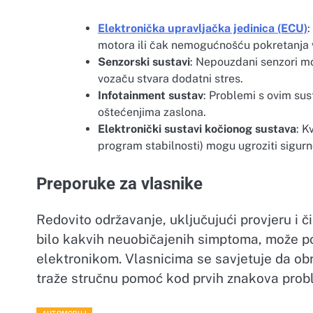
Elektronička upravljačka jedinica (ECU)
:
motora ili čak nemogućnošću pokretanja v
Senzorski sustavi
: Nepouzdani senzori mo
vozaču stvara dodatni stres.
Infotainment sustav
: Problemi s ovim su
oštećenjima zaslona.
Elektronički sustavi kočionog sustava
: K
program stabilnosti) mogu ugroziti sigurn
Preporuke za vlasnike
Redovito održavanje, uključujući provjeru i č
bilo kakvih neuobičajenih simptoma, može po
elektronikom. Vlasnicima se savjetuje da ob
traže stručnu pomoć kod prvih znakova prob