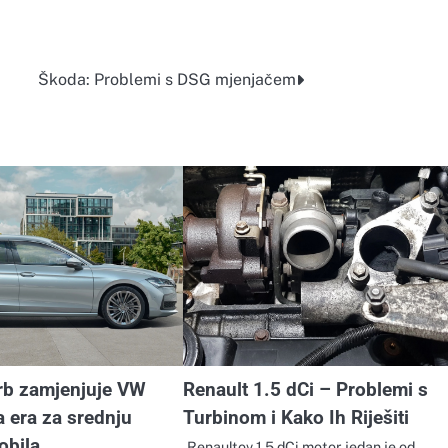
Škoda: Problemi s DSG mjenjačem
rb zamjenjuje VW
Renault 1.5 dCi – Problemi s
 era za srednju
Turbinom i Kako Ih Riješiti
obila
Renaultov 1.5 dCi motor jedan je od