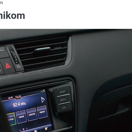
om
onikom