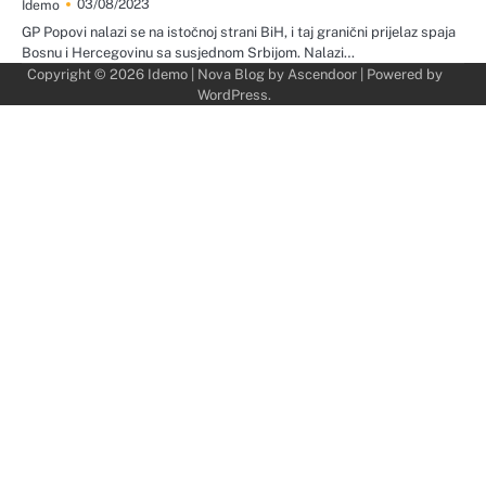
03/08/2023
Idemo
GP Popovi nalazi se na istočnoj strani BiH, i taj granični prijelaz spaja
Bosnu i Hercegovinu sa susjednom Srbijom. Nalazi…
Copyright © 2026
Idemo
| Nova Blog by
Ascendoor
| Powered by
WordPress
.