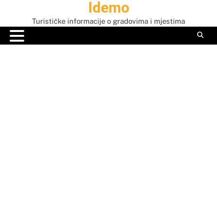
Idemo
Skip
to
Turističke informacije o gradovima i mjestima
content