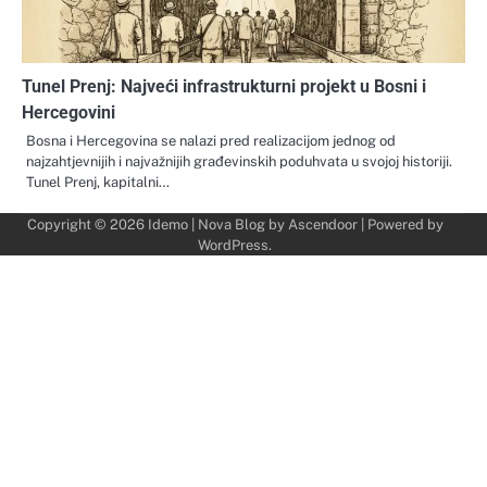
Tunel Prenj: Najveći infrastrukturni projekt u Bosni i
Hercegovini
Bosna i Hercegovina se nalazi pred realizacijom jednog od
najzahtjevnijih i najvažnijih građevinskih poduhvata u svojoj historiji.
Tunel Prenj, kapitalni…
Copyright © 2026
Idemo
| Nova Blog by
Ascendoor
| Powered by
WordPress
.