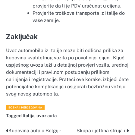
provjerite da li je PDV uračunat u cijenu.
Provjerite troškove transporta iz Italije do
vaše zemlje.
Zaključak
Uvoz automobila iz Italije može biti odlična prilika za
kupovinu kvalitetnog vozila po povoljnijoj cijeni. Ključ
uspješnog uvoza leži u detaljnoj provjeri vozila, urednoj
dokumentaciji i pravilnom postupanju prilikom
carinjenja i registracije. Prateći ove korake, izbjeći ćete
potencijalne komplikacije i osigurati bezbrižnu vožnju
svog novog automobila.
BOSNA I HERCEGOVINA
Tagged
Italija
,
uvoz auta
Kupovina auta u Belgiji:
Skupa i jeftina struja u
Navigacija