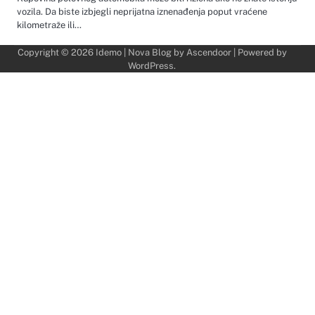
vozila. Da biste izbjegli neprijatna iznenađenja poput vraćene
kilometraže ili…
Copyright © 2026
Idemo
| Nova Blog by
Ascendoor
| Powered by
WordPress
.