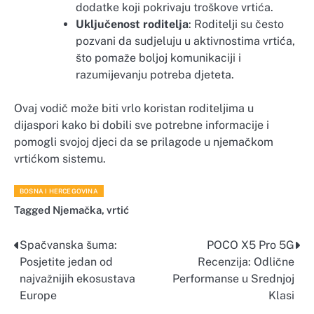
dodatke koji pokrivaju troškove vrtića.
Uključenost roditelja
: Roditelji su često
pozvani da sudjeluju u aktivnostima vrtića,
što pomaže boljoj komunikaciji i
razumijevanju potreba djeteta.
Ovaj vodič može biti vrlo koristan roditeljima u
dijaspori kako bi dobili sve potrebne informacije i
pomogli svojoj djeci da se prilagode u njemačkom
vrtićkom sistemu.
BOSNA I HERCEGOVINA
Tagged
Njemačka
,
vrtić
Spačvanska šuma:
POCO X5 Pro 5G
Navigacija
Posjetite jedan od
Recenzija: Odlične
objava
najvažnijih ekosustava
Performanse u Srednjoj
Europe
Klasi