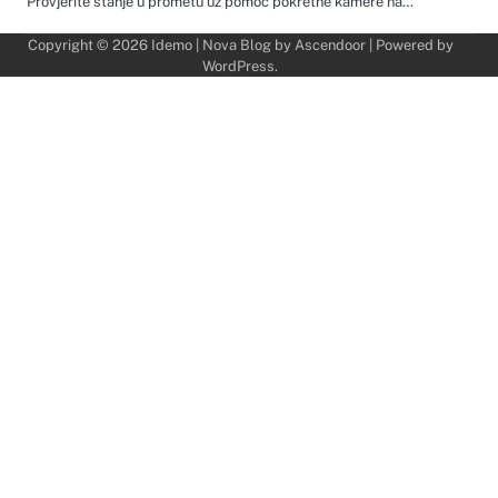
Provjerite stanje u prometu uz pomoć pokretne kamere na…
Copyright © 2026
Idemo
| Nova Blog by
Ascendoor
| Powered by
WordPress
.