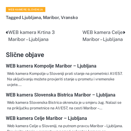
WEB KAMERE SLOVENIJA
Tagged
Ljubljana
,
Maribor
,
Vransko
WEB kamera Krtina 3
WEB kamera Celje
Navigacija
Maribor – Ljubljana
Maribor – Ljubljana
objava
Slične objave
WEB kamera Kompolje Maribor – Ljubljana
Web kamera Kompolje u Sloveniji prati stanje na prometnici A1/E57.
Na uključivanju možete provjeriti stanje u prometu i vremenske
uvjete.…
WEB kamera Slovenska Bistrica Maribor – Ljubljana
Web kamera Slovenska Bistrica okrenuta je u smjeru Jug. Nalazi se
na priključku prometnice na A1/E57, na cesti Maribor –…
WEB kamera Celje Maribor – Ljubljana
Web kamera Celje u Sloveniji, na putnom pravcu Maribor – Ljubljana.