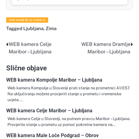
WEB KAMERE SLOVENIJA
Tagged
Ljubljana
,
Zima
WEB kamera Celje
WEB kamera Dramlje
Navigacija
Maribor – Ljubljana
Maribor – Ljubljana
objava
Slične objave
WEB kamera Kompolje Maribor – Ljubljana
Web kamera Kompolje u Sloveniji prati stanje na prometnici A1/E57.
Na uključivanju možete provjeriti stanje u prometu i vremenske
uvjete.…
WEB kamera Celje Maribor – Ljubljana
Web kamera Celje u Sloveniji, na putnom pravcu Maribor – Ljubljana.
Provjerite stanje u prometu uz pomoć pokretne kamere na…
WEB kamera Male Loče Podgrad – Obrov