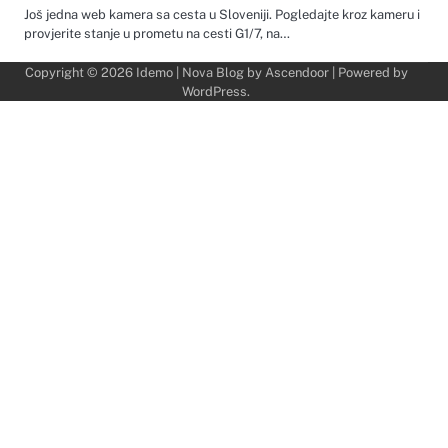
Još jedna web kamera sa cesta u Sloveniji. Pogledajte kroz kameru i
provjerite stanje u prometu na cesti G1/7, na…
Copyright © 2026
Idemo
| Nova Blog by
Ascendoor
| Powered by
WordPress
.