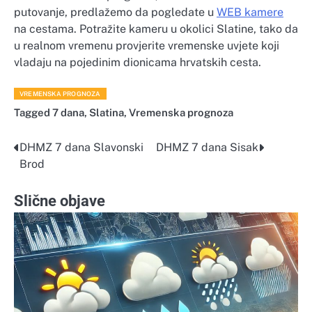
putovanje, predlažemo da pogledate u
WEB kamere
na cestama. Potražite kameru u okolici Slatine, tako da
u realnom vremenu provjerite vremenske uvjete koji
vladaju na pojedinim dionicama hrvatskih cesta.
VREMENSKA PROGNOZA
Tagged
7 dana
,
Slatina
,
Vremenska prognoza
DHMZ 7 dana Slavonski
DHMZ 7 dana Sisak
Navigacija
Brod
objava
Slične objave