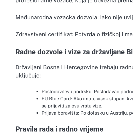
profesionalne vozače, koja je obvezna prema
Međunarodna vozačka dozvola: Iako nije uvi
Zdravstveni certifikat: Potvrda o fizičkoj i 
Radne dozvole i vize za državljane B
Državljani Bosne i Hercegovine trebaju radnu
uključuje:
Poslodavčevu podršku: Poslodavac podnos
EU Blue Card: Ako imate visok stupanj kval
se prijaviti za ovu vrstu vize.
Prijava boravišta: Po dolasku u Austriju, 
Pravila rada i radno vrijeme