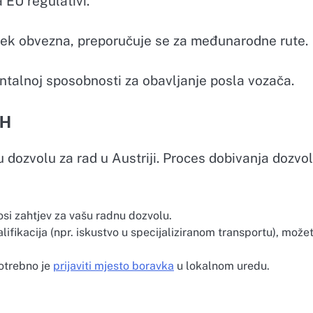
 EU regulativi.
jek obvezna, preporučuje se za međunarodne rute.
mentalnoj sposobnosti za obavljanje posla vozača.
iH
 dozvolu za rad u Austriji. Proces dobivanja dozvo
i zahtjev za vašu radnu dozvolu.
ifikacija (npr. iskustvo u specijaliziranom transportu), može
potrebno je
prijaviti mjesto boravka
u lokalnom uredu.