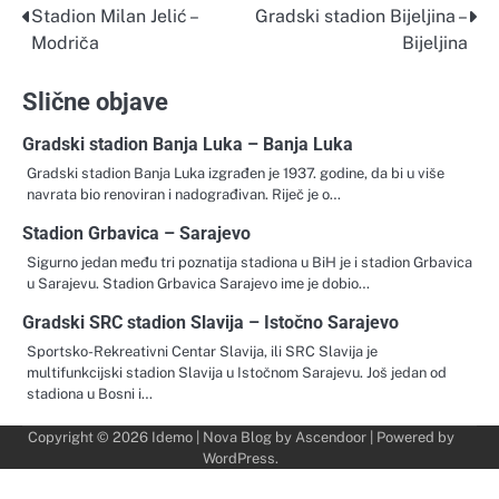
Stadion Milan Jelić –
Gradski stadion Bijeljina –
Navigacija
Modriča
Bijeljina
objava
Slične objave
Gradski stadion Banja Luka – Banja Luka
Gradski stadion Banja Luka izgrađen je 1937. godine, da bi u više
navrata bio renoviran i nadograđivan. Riječ je o…
Stadion Grbavica – Sarajevo
Sigurno jedan među tri poznatija stadiona u BiH je i stadion Grbavica
u Sarajevu. Stadion Grbavica Sarajevo ime je dobio…
Gradski SRC stadion Slavija – Istočno Sarajevo
Sportsko-Rekreativni Centar Slavija, ili SRC Slavija je
multifunkcijski stadion Slavija u Istočnom Sarajevu. Još jedan od
stadiona u Bosni i…
Copyright © 2026
Idemo
| Nova Blog by
Ascendoor
| Powered by
WordPress
.