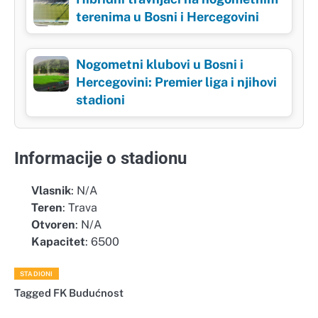
terenima u Bosni i Hercegovini
Nogometni klubovi u Bosni i
Hercegovini: Premier liga i njihovi
stadioni
Informacije o stadionu
Vlasnik
: N/A
Teren
: Trava
Otvoren
: N/A
Kapacitet
: 6500
STADIONI
Tagged
FK Budućnost