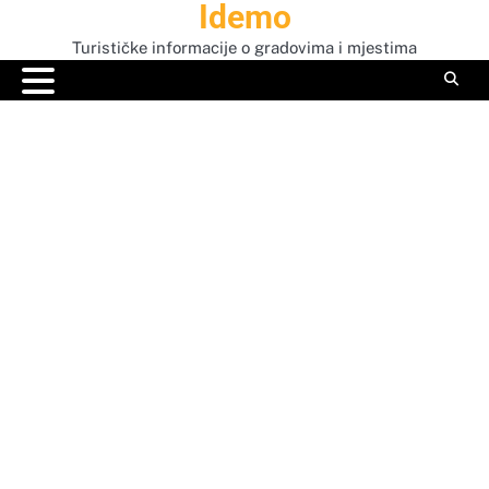
Idemo
Skip
to
Turističke informacije o gradovima i mjestima
content