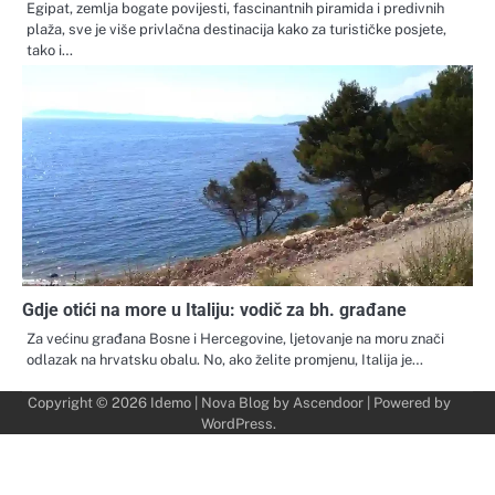
Egipat, zemlja bogate povijesti, fascinantnih piramida i predivnih
plaža, sve je više privlačna destinacija kako za turističke posjete,
tako i…
Gdje otići na more u Italiju: vodič za bh. građane
Za većinu građana Bosne i Hercegovine, ljetovanje na moru znači
odlazak na hrvatsku obalu. No, ako želite promjenu, Italija je…
Copyright © 2026
Idemo
| Nova Blog by
Ascendoor
| Powered by
WordPress
.