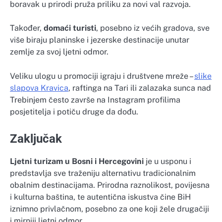
boravak u prirodi pruža priliku za novi val razvoja.
Također,
domaći turisti
, posebno iz većih gradova, sve
više biraju planinske i jezerske destinacije unutar
zemlje za svoj ljetni odmor.
Veliku ulogu u promociji igraju i društvene mreže –
slike
slapova Kravica
, raftinga na Tari ili zalazaka sunca nad
Trebinjem često završe na Instagram profilima
posjetitelja i potiču druge da dođu.
Zaključak
Ljetni turizam u Bosni i Hercegovini
je u usponu i
predstavlja sve traženiju alternativu tradicionalnim
obalnim destinacijama. Prirodna raznolikost, povijesna
i kulturna baština, te autentična iskustva čine BiH
iznimno privlačnom, posebno za one koji žele drugačiji
i mirniji ljetni odmor.