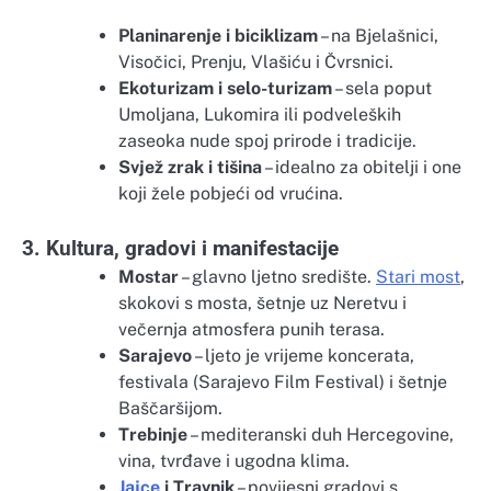
Planinarenje i biciklizam
– na Bjelašnici,
Visočici, Prenju, Vlašiću i Čvrsnici.
Ekoturizam i selo-turizam
– sela poput
Umoljana, Lukomira ili podveleških
zaseoka nude spoj prirode i tradicije.
Svjež zrak i tišina
– idealno za obitelji i one
koji žele pobjeći od vrućina.
3. Kultura, gradovi i manifestacije
Mostar
– glavno ljetno središte.
Stari most
,
skokovi s mosta, šetnje uz Neretvu i
večernja atmosfera punih terasa.
Sarajevo
– ljeto je vrijeme koncerata,
festivala (Sarajevo Film Festival) i šetnje
Baščaršijom.
Trebinje
– mediteranski duh Hercegovine,
vina, tvrđave i ugodna klima.
Jajce
i Travnik
– povijesni gradovi s