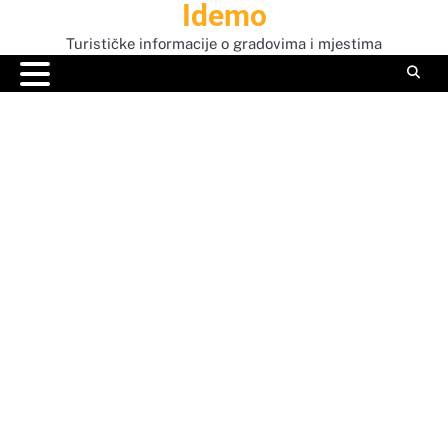
Idemo
Skip
to
Turističke informacije o gradovima i mjestima
content