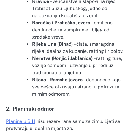
Kravice
– veličanstveni slapovi na rijeci
Trebižat blizu Ljubuškog, jedno od
najpoznatijih kupališta u zemlji.
Boračko i Prokoško jezero
– omiljene
destinacije za kampiranje i bijeg od
gradske vreve.
Rijeka Una (Bihać)
– čista, smaragdna
rijeka idealna za kupanje, rafting i ribolov.
Neretva (Konjic i Jablanica)
– rafting ture,
vožnje čamcem i uživanje u prirodi uz
tradicionalnu janjetinu.
Bileća i Ramsko jezero
– destinacije koje
sve češće otkrivaju i stranci u potrazi za
mirnim odmorom.
2. Planinski odmor
Planine u BiH
nisu rezervirane samo za zimu. Ljeti se
pretvaraju u idealna mjesta za: