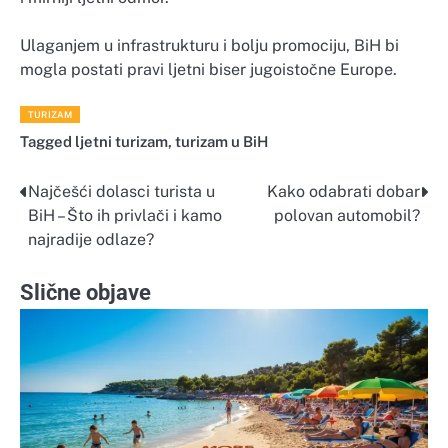
Ulaganjem u infrastrukturu i bolju promociju, BiH bi
mogla postati pravi ljetni biser jugoistočne Europe.
TURIZAM
Tagged
ljetni turizam
,
turizam u BiH
Najčešći dolasci turista u
Kako odabrati dobar
Navigacija
BiH – Što ih privlači i kamo
polovan automobil?
objava
najradije odlaze?
Slične objave