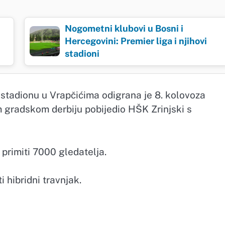
Nogometni klubovi u Bosni i
Hercegovini: Premier liga i njihovi
stadioni
stadionu u Vrapčićima odigrana je 8. kolovoza
 gradskom derbiju pobijedio HŠK Zrinjski s
primiti 7000 gledatelja.
 hibridni travnjak.