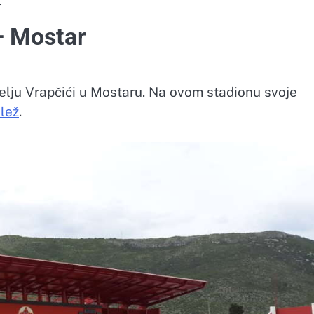
r
– Mostar
elju Vrapčići u Mostaru. Na ovom stadionu svoje
lež
.