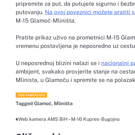
pripremite za put, da putujete sigurno i bezb
putovanju.
Na ovoj poveznici možete pratiti
M-15 Glamoč-Mliništa.
Pratite prikaz uživo na prometnici M-15 Gla
vremenu postavljena je neposredno uz cestu
U neposrednoj blizini nalazi se i
nacionalni p
ambijent, svakako provjerite stanje na ces
Mlinista, u Glamoču i spremite se na polazak
WEB KAMERE BIH
Tagged
Glamoč
,
Mliništa
Web kamera AMS BiH – M-16 Kupres-Bugojno
Navigacija
objava