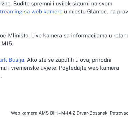
rižno. Budite spremni i uvijek sigurni na svom
 streaming sa web kamere
u mjestu Glamoč, na pra
moč-Mliništa. Live kamera sa informacijama u rela
 M15.
ark Busija
. Ako ste se zaputili u ovaj prirodni
tama i vremenske uvjete. Pogledajte web kamera
.
Web kamera AMS BiH – M-14.2 Drvar-Bosanski Petrova