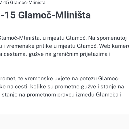
M-15 Glamoč-Mliništa
-15 Glamoč-Mliništa
Glamoč-Mliništa, u mjestu Glamoč. Na spomenutoj
tu i vremenske prilike u mjestu Glamoč. Web kamer
 cestama, gužve na graničnim prijelazima i
promet, te vremenske uvjete na potezu Glamoč-
ke na cesti, kolike su prometne gužve i stanje na
ti stanje na prometnom pravcu između Glamoča i