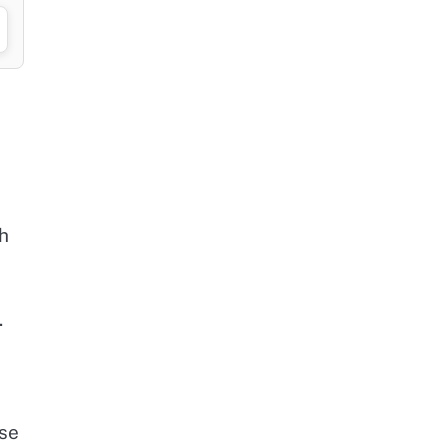
ih
.
 se