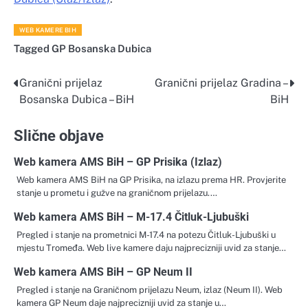
WEB KAMERE BIH
Tagged
GP Bosanska Dubica
Granični prijelaz
Granični prijelaz Gradina –
Navigacija
Bosanska Dubica – BiH
BiH
objava
Slične objave
Web kamera AMS BiH – GP Prisika (Izlaz)
Web kamera AMS BiH na GP Prisika, na izlazu prema HR. Provjerite
stanje u prometu i gužve na graničnom prijelazu.…
Web kamera AMS BiH – M-17.4 Čitluk-Ljubuški
Pregled i stanje na prometnici M-17.4 na potezu Čitluk-Ljubuški u
mjestu Tromeđa. Web live kamere daju najprecizniji uvid za stanje…
Web kamera AMS BiH – GP Neum II
Pregled i stanje na Graničnom prijelazu Neum, izlaz (Neum II). Web
kamera GP Neum daje najprecizniji uvid za stanje u…