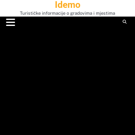
Idemo
Skip
to
Turističke informacije o gradovima i mjestima
content