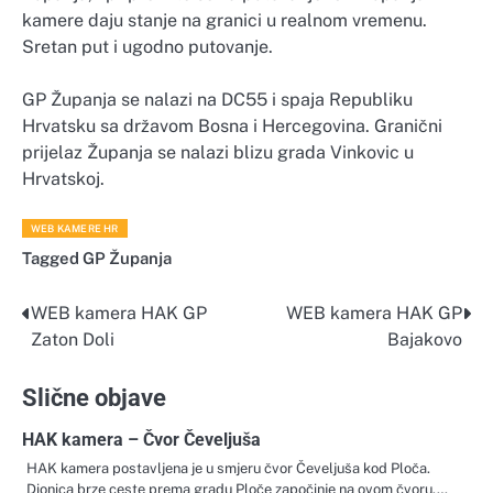
kamere daju stanje na granici u realnom vremenu.
Sretan put i ugodno putovanje.
GP Županja se nalazi na DC55 i spaja Republiku
Hrvatsku sa državom Bosna i Hercegovina. Granični
prijelaz Županja se nalazi blizu grada Vinkovic u
Hrvatskoj.
WEB KAMERE HR
Tagged
GP Županja
WEB kamera HAK GP
WEB kamera HAK GP
Navigacija
Zaton Doli
Bajakovo
objava
Slične objave
HAK kamera – Čvor Čeveljuša
HAK kamera postavljena je u smjeru čvor Čeveljuša kod Ploča.
Dionica brze ceste prema gradu Ploče započinje na ovom čvoru.…