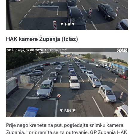
HAK kamere Županja (Izlaz)
Prije nego krenete na put, pogledajte snimku kamera
Županja, i pripremite se za putovanje. GP Županja HAK