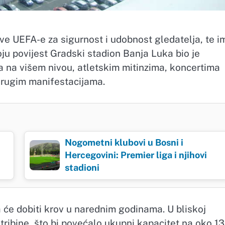
ve UEFA-e za sigurnost i udobnost gledatelja, te i
oju povijest Gradski stadion Banja Luka bio je
a višem nivou, atletskim mitinzima, koncertima
 drugim manifestacijama.
Nogometni klubovi u Bosni i
Hercegovini: Premier liga i njihovi
stadioni
 će dobiti krov u narednim godinama. U bliskoj
 tribine, što bi povećalo ukupni kapacitet na oko 13