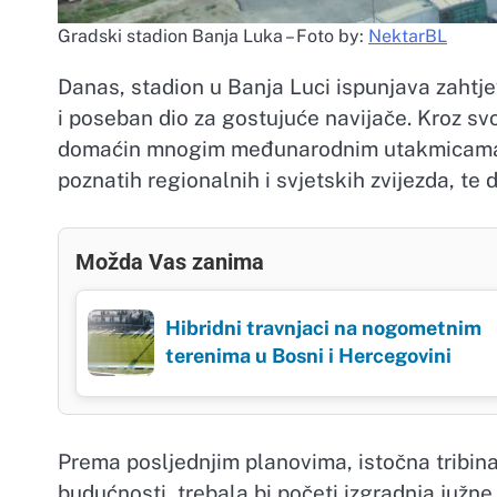
Gradski stadion Banja Luka – Foto by:
NektarBL
Danas, stadion u Banja Luci ispunjava zahtje
i poseban dio za gostujuće navijače. Kroz sv
domaćin mnogim međunarodnim utakmicama n
poznatih regionalnih i svjetskih zvijezda, te
Možda Vas zanima
Hibridni travnjaci na nogometnim
terenima u Bosni i Hercegovini
Prema posljednjim planovima, istočna tribina
budućnosti, trebala bi početi izgradnja južne