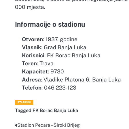
000 mjesta.
Informacije o stadionu
Otvoren
: 1937. godine
Vlasnik
: Grad Banja Luka
Korisnici
: FK Borac Banja Luka
Teren
: Trava
Kapacitet
: 9730
Adresa
: Vladike Platona 6, Banja Luka
Telefon
: 046 223-123
STADIONI
Tagged
FK Borac Banja Luka
Stadion Pecara – Široki Brijeg
Navigacija