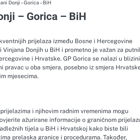
ani Donji – Gorica – BiH
onji – Gorica – BiH
rekventnijih prijelaza između Bosne i Hercegovine
ni Vinjana Donjih u BiH i prometno je važan za putni
ercegovine i Hrvatske. GP Gorica se nalazi u blizini
ni pravac u oba smjera, posebno iz smjera Hrvatsk
nim mjesecima.
 prijelazima i njihovim radnim vremenima mogu
ovjerite ažurirane informacije o graničnom prijelaz
ležnih tijela u BiH i Hrvatskoj kako biste bili
etima prelaska granice i procedurama. Također,