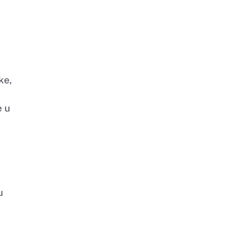
ke,
e u
u