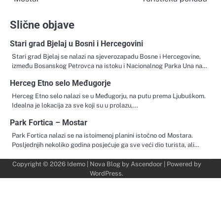
objava
Slične objave
Stari grad Bjelaj u Bosni i Hercegovini
Stari grad Bjelaj se nalazi na sjeverozapadu Bosne i Hercegovine,
između Bosanskog Petrovca na istoku i Nacionalnog Parka Una na…
Herceg Etno selo Međugorje
Herceg Etno selo nalazi se u Međugorju, na putu prema Ljubuškom.
Idealna je lokacija za sve koji su u prolazu,…
Park Fortica – Mostar
Park Fortica nalazi se na istoimenoj planini istočno od Mostara.
Posljednjih nekoliko godina posjećuje ga sve veći dio turista, ali…
Copyright © 2026
Idemo
| Nova Blog by
Ascendoor
| Powered by
WordPress
.