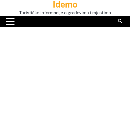
Idemo
Skip
to
Turističke informacije o gradovima i mjestima
content