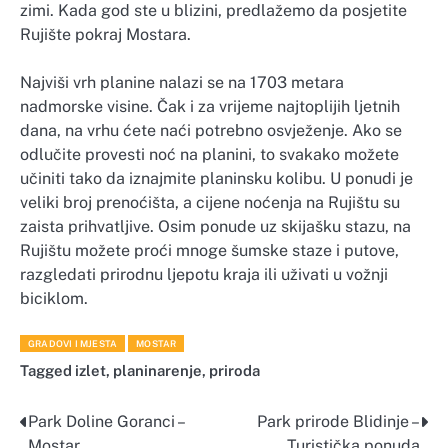
zimi. Kada god ste u blizini, predlažemo da posjetite
Rujište pokraj Mostara.
Najviši vrh planine nalazi se na 1703 metara
nadmorske visine. Čak i za vrijeme najtoplijih ljetnih
dana, na vrhu ćete naći potrebno osvježenje. Ako se
odlučite provesti noć na planini, to svakako možete
učiniti tako da iznajmite planinsku kolibu. U ponudi je
veliki broj prenoćišta, a cijene noćenja na Rujištu su
zaista prihvatljive. Osim ponude uz skijašku stazu, na
Rujištu možete proći mnoge šumske staze i putove,
razgledati prirodnu ljepotu kraja ili uživati u vožnji
biciklom.
GRADOVI I MJESTA
MOSTAR
Tagged
izlet
,
planinarenje
,
priroda
Park Doline Goranci –
Park prirode Blidinje –
Navigacija
Mostar
Turistička ponuda