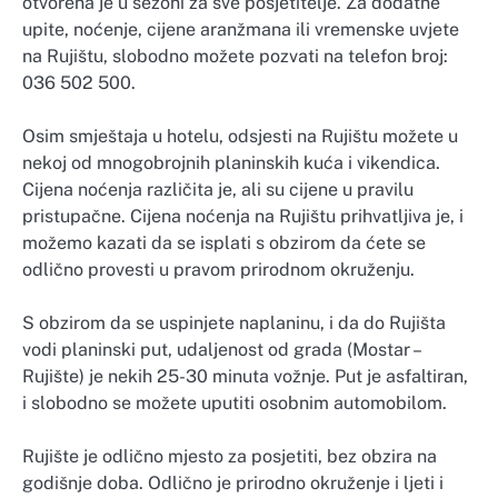
otvorena je u sezoni za sve posjetitelje. Za dodatne
upite, noćenje, cijene aranžmana ili vremenske uvjete
na Rujištu, slobodno možete pozvati na telefon broj:
036 502 500.
Osim smještaja u hotelu, odsjesti na Rujištu možete u
nekoj od mnogobrojnih planinskih kuća i vikendica.
Cijena noćenja različita je, ali su cijene u pravilu
pristupačne. Cijena noćenja na Rujištu prihvatljiva je, i
možemo kazati da se isplati s obzirom da ćete se
odlično provesti u pravom prirodnom okruženju.
S obzirom da se uspinjete naplaninu, i da do Rujišta
vodi planinski put, udaljenost od grada (Mostar –
Rujište) je nekih 25-30 minuta vožnje. Put je asfaltiran,
i slobodno se možete uputiti osobnim automobilom.
Rujište je odlično mjesto za posjetiti, bez obzira na
godišnje doba. Odlično je prirodno okruženje i ljeti i