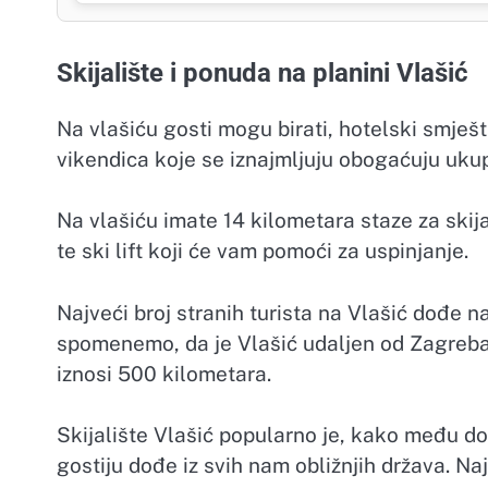
Skijalište i ponuda na planini Vlašić
Na vlašiću gosti mogu birati, hotelski smješta
vikendica koje se iznajmljuju obogaćuju uku
Na vlašiću imate 14 kilometara staze za skija
te ski lift koji će vam pomoći za uspinjanje.
Najveći broj stranih turista na Vlašić dođe 
spomenemo, da je Vlašić udaljen od Zagreba 
iznosi 500 kilometara.
Skijalište Vlašić popularno je, kako među do
gostiju dođe iz svih nam obližnjih država. Na