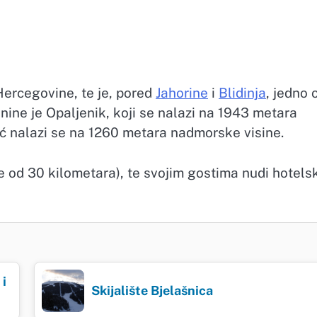
Hercegovine, te je, pored
Jahorine
i
Blidinja
, jedno 
lanine je Opaljenik, koji se nalazi na 1943 metara
ić nalazi se na 1260 metara nadmorske visine.
e od 30 kilometara), te svojim gostima nudi hotelsk
 i
Skijalište Bjelašnica