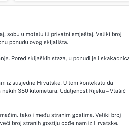
j, sobu u motelu ili privatni smještaj. Veliki broj
pnu ponudu ovog skijališta.
nje. Pored skijaških staza, u ponudi je i skakaonic
nam iz susjedne Hrvatske. U tom kontekstu da
nekih 350 kilometara. Udaljenost Rijeka – Vlašić
maćim, tako i među stranim gostima. Veliki broj
jveći broj stranih gostiju dođe nam iz Hrvatske.