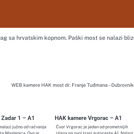
Pag sa hrvatskim kopnom. Paški most se nalazi bliz
WEB kamere HAK most dr. Franje Tuđmana – Dubrovnik
Zadar 1 – A1
HAK kamere Vrgorac – A1
 nalazi južno od račvanja
Čvor Vrgorac je jedan od prometnijih
ta Maslenica. Ovo je
izlaza na ovoj trasi autoceste A1. Nalazi