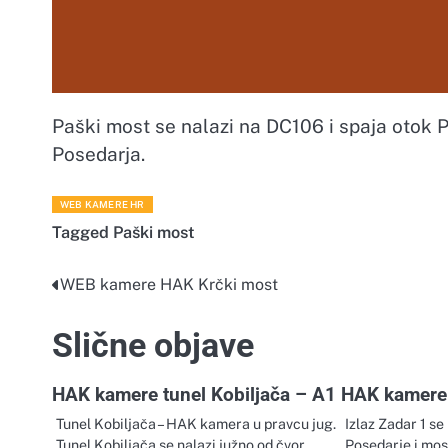
Paški most se nalazi na DC106 i spaja otok 
Posedarja.
WEB KAMERE HR
Tagged
Paški most
WEB kamere HAK Krčki most
Navigacija
objava
Slične objave
HAK kamere tunel Kobiljača – A1
HAK kamere 
Tunel Kobiljača – HAK kamera u pravcu jug.
Izlaz Zadar 1 se
Tunel Kobiljača se nalazi južno od čvor
Posedarje i mos