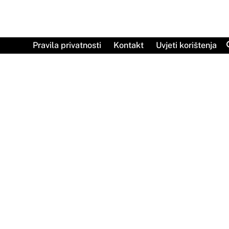
Skip
to
content
Pravila privatnosti
Kontakt
Uvjeti korištenja