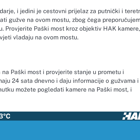
rje, i jedini je cestovni prijelaz za putnički i teret
ati gužve na ovom mostu, zbog čega preporučuje
tu. Provjerite Paški most kroz objektiv HAK kamere,
vjeti vladaju na ovom mostu.
 na Paški most i provjerite stanje u prometu i
ju 24 sata dnevno i daju informacije o gužvama i
nutku možete pogledati kamere na Paški most, i